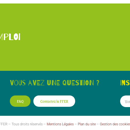
mploi
Vous avez une question ?
In
FAQ
Contactez la FFER
FER – Tous droits réservés –
Mentions Légales
–
Plan du site
–
Gestion des cookie