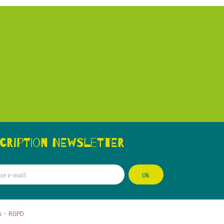
scription newsletter
Ok
s
–
RGPD