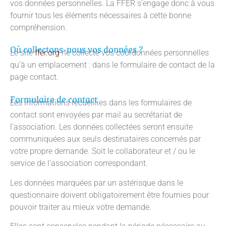
vos données personnelles. La FFER s’engage donc à vous
fournir tous les éléments nécessaires à cette bonne
compréhension.
Où collectons-nous vos données ?
Le site
ffer.org
ne collecte vos coordonnées personnelles
qu’à un emplacement : dans le formulaire de contact de la
page contact.
Formulaire de contact
Les informations recueillies dans les formulaires de
contact sont envoyées par mail au secrétariat de
l’association. Les données collectées seront ensuite
communiquées aux seuls destinataires concernés par
votre propre demande. Soit le collaborateur et / ou le
service de l’association correspondant.
Les données marquées par un astérisque dans le
questionnaire doivent obligatoirement être fournies pour
pouvoir traiter au mieux votre demande.