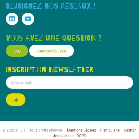
Rejoignez nos réseaux !
Vous avez une question ?
FAQ
Contactez la FFER
Inscription newsletter
Ok
© 2025 FFER – Tous droits réservés –
Mentions Légales
–
Plan du site
–
Gestion
des cookies
–
RGPD