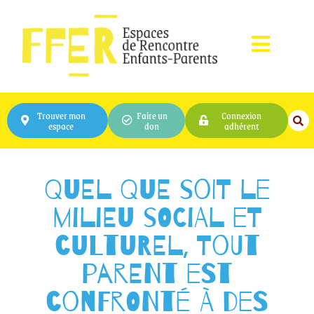
Trouver mon
Faire un
Connexion
espace
don
adhérent
Quel que soit le
milieu social et
culturel, tout
parent est
confronté à des