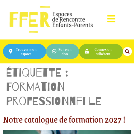
Trouver mon
Faire un
Connexion
espace
don
adhérent
Étiquette :
Formation
Professionnelle
Notre catalogue de formation 2027 !